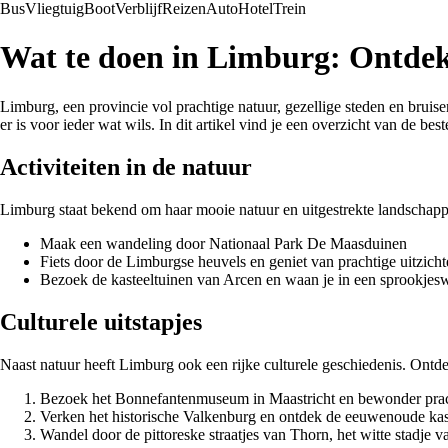
Bus
Vliegtuig
Boot
Verblijf
Reizen
Auto
Hotel
Trein
Wat te doen in Limburg: Ontdek 
Limburg, een provincie vol prachtige natuur, gezellige steden en bruis
er is voor ieder wat wils. In dit artikel vind je een overzicht van de best
Activiteiten in de natuur
Limburg staat bekend om haar mooie natuur en uitgestrekte landschappen
Maak een wandeling door Nationaal Park De Maasduinen
Fiets door de Limburgse heuvels en geniet van prachtige uitzich
Bezoek de kasteeltuinen van Arcen en waan je in een sprookjes
Culturele uitstapjes
Naast natuur heeft Limburg ook een rijke culturele geschiedenis. Ontde
Bezoek het Bonnefantenmuseum in Maastricht en bewonder pra
Verken het historische Valkenburg en ontdek de eeuwenoude kas
Wandel door de pittoreske straatjes van Thorn, het witte stadje 