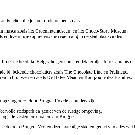
 activiteiten die je kunt ondernemen, zoals:
 in musea zoals het Groeningemuseum en het Choco-Story Museum.
ls en live muziekoptredens die regelmatig in de stad plaatsvinden.
Proef de heerlijke Belgische gerechten en lekkernijen in restaurants en
e bij bekende chocolatiers zoals The Chocolate Line en Pralinette.
eren in brouwerijen zoals De Halve Maan en Bourgogne des Flandres.
e omgevingen rondom Brugge. Enkele aanraders zijn:
ervolle stadspark en geniet van de rustige omgeving.
langs de vesten en kanalen van Brugge.
s te doen in Brugge. Verken deze prachtige stad en geniet van alles wat h