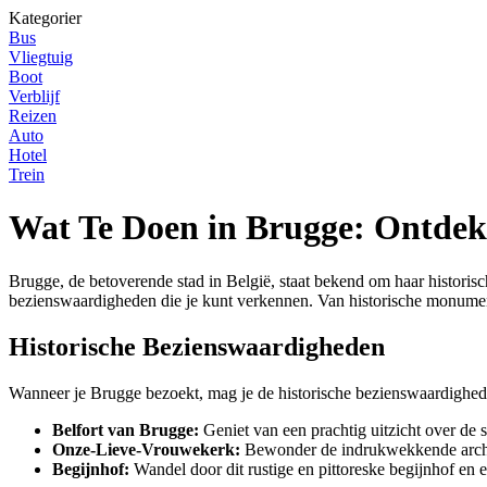
Kategorier
Bus
Vliegtuig
Boot
Verblijf
Reizen
Auto
Hotel
Trein
Wat Te Doen in Brugge: Ontdek 
Brugge, de betoverende stad in België, staat bekend om haar historische
bezienswaardigheden die je kunt verkennen. Van historische monument
Historische Bezienswaardigheden
Wanneer je Brugge bezoekt, mag je de historische bezienswaardighede
Belfort van Brugge:
Geniet van een prachtig uitzicht over de 
Onze-Lieve-Vrouwekerk:
Bewonder de indrukwekkende archit
Begijnhof:
Wandel door dit rustige en pittoreske begijnhof en e