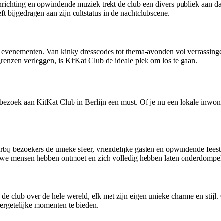
inrichting en opwindende muziek trekt de club een divers publiek aan dat
t bijgedragen aan zijn cultstatus in de nachtclubscene.
 evenementen. Van kinky dresscodes tot thema-avonden vol verrassinge
enzen verleggen, is KitKat Club de ideale plek om los te gaan.
 bezoek aan KitKat Club in Berlijn een must. Of je nu een lokale inwon
rbij bezoekers de unieke sfeer, vriendelijke gasten en opwindende feest
we mensen hebben ontmoet en zich volledig hebben laten onderdompele
de club over de hele wereld, elk met zijn eigen unieke charme en stijl. 
vergetelijke momenten te bieden.