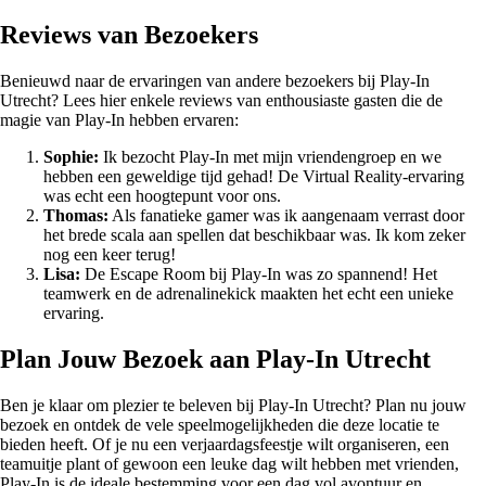
Reviews van Bezoekers
Benieuwd naar de ervaringen van andere bezoekers bij Play-In
Utrecht? Lees hier enkele reviews van enthousiaste gasten die de
magie van Play-In hebben ervaren:
Sophie:
Ik bezocht Play-In met mijn vriendengroep en we
hebben een geweldige tijd gehad! De Virtual Reality-ervaring
was echt een hoogtepunt voor ons.
Thomas:
Als fanatieke gamer was ik aangenaam verrast door
het brede scala aan spellen dat beschikbaar was. Ik kom zeker
nog een keer terug!
Lisa:
De Escape Room bij Play-In was zo spannend! Het
teamwerk en de adrenalinekick maakten het echt een unieke
ervaring.
Plan Jouw Bezoek aan Play-In Utrecht
Ben je klaar om plezier te beleven bij Play-In Utrecht? Plan nu jouw
bezoek en ontdek de vele speelmogelijkheden die deze locatie te
bieden heeft. Of je nu een verjaardagsfeestje wilt organiseren, een
teamuitje plant of gewoon een leuke dag wilt hebben met vrienden,
Play-In is de ideale bestemming voor een dag vol avontuur en