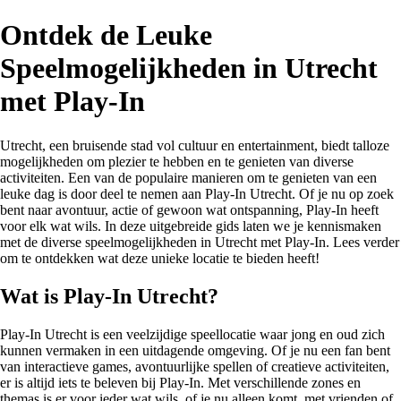
Ontdek de Leuke
Speelmogelijkheden in Utrecht
met Play-In
Utrecht, een bruisende stad vol cultuur en entertainment, biedt talloze
mogelijkheden om plezier te hebben en te genieten van diverse
activiteiten. Een van de populaire manieren om te genieten van een
leuke dag is door deel te nemen aan Play-In Utrecht. Of je nu op zoek
bent naar avontuur, actie of gewoon wat ontspanning, Play-In heeft
voor elk wat wils. In deze uitgebreide gids laten we je kennismaken
met de diverse speelmogelijkheden in Utrecht met Play-In. Lees verder
om te ontdekken wat deze unieke locatie te bieden heeft!
Wat is Play-In Utrecht?
Play-In Utrecht is een veelzijdige speellocatie waar jong en oud zich
kunnen vermaken in een uitdagende omgeving. Of je nu een fan bent
van interactieve games, avontuurlijke spellen of creatieve activiteiten,
er is altijd iets te beleven bij Play-In. Met verschillende zones en
themas is er voor ieder wat wils, of je nu alleen komt, met vrienden of