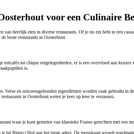
Oosterhout voor een Culinaire Be
van heerlijk eten in diverse restaurants. Of je nu zin hebt in een casua
r de beste restaurants in Oosterhout.
ige eetcafés tot chique eetgelegenheden, er is een overvloed aan keuze
aakpapillen is.
even. Verse en seizoensgebonden ingrediënten worden vaak gebruikt in d
restaurants in Oosterhout weten je keer op keer te verrassen.
taurant waar je kunt genieten van klassieke Franse gerechten met een m
e bij Bistro t Hof aan het juiste adres. De menukaart wisselt regelmatig