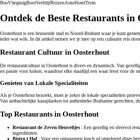
Bus
Vliegtuig
Boot
Verblijf
Reizen
Auto
Hotel
Trein
Ontdek de Beste Restaurants in 
Oosterhout is een bruisende stad in Noord-Brabant waar je kunt genieten 
ieder wat wils. In dit artikel nemen we je mee op een culinaire reis doo
Restaurant Cultuur in Oosterhout
De restaurantcultuur in Oosterhout is divers en dynamisch. Van gezell
en passie voor koken, waardoor elke maaltijd een waar feest voor de sm
Genieten van Lokale Specialiteiten
Als je Oosterhout bezoekt, moet je zeker de lokale specialiteiten pro
Van ambachtelijke kaasplanken tot authentieke Brabantse gerechten, de 
Top Restaurants in Oosterhout
Restaurant de Zeven Heuveltjes
: Een gezellig en sfeervol res
ingrediënten.
Bistro t Hof
: Voor een ontspannen lunch of uitgebreid diner ben j