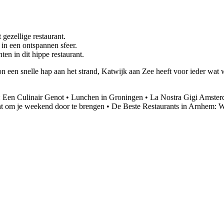
gezellige restaurant.
in een ontspannen sfeer.
n in dit hippe restaurant.
n een snelle hap aan het strand, Katwijk aan Zee heeft voor ieder wat w
d: Een Culinair Genot
•
Lunchen in Groningen
•
La Nostra Gigi Amster
ant om je weekend door te brengen
•
De Beste Restaurants in Arnhem: W