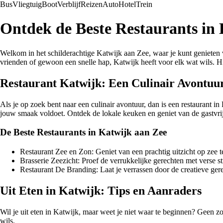
Bus
Vliegtuig
Boot
Verblijf
Reizen
Auto
Hotel
Trein
Ontdek de Beste Restaurants in
Welkom in het schilderachtige Katwijk aan Zee, waar je kunt genieten va
vrienden of gewoon een snelle hap, Katwijk heeft voor elk wat wils. Hi
Restaurant Katwijk: Een Culinair Avontuu
Als je op zoek bent naar een culinair avontuur, dan is een restaurant in
jouw smaak voldoet. Ontdek de lokale keuken en geniet van de gastvr
De Beste Restaurants in Katwijk aan Zee
Restaurant Zee en Zon: Geniet van een prachtig uitzicht op zee te
Brasserie Zeezicht: Proef de verrukkelijke gerechten met verse st
Restaurant De Branding: Laat je verrassen door de creatieve gerec
Uit Eten in Katwijk: Tips en Aanraders
Wil je uit eten in Katwijk, maar weet je niet waar te beginnen? Geen zor
wils.