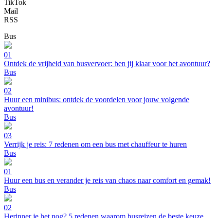
TikTok
Mail
RSS
Bus
01
Ontdek de vrijheid van busvervoer: ben jij klaar voor het avontuur?
Bus
02
Huur een minibus: ontdek de voordelen voor jouw volgende
avontuur!
Bus
03
Verrijk je reis: 7 redenen om een bus met chauffeur te huren
Bus
01
Huur een bus en verander je reis van chaos naar comfort en gemak!
Bus
02
Herinner je het nog? 5 redenen waarom busreizen de beste keuze