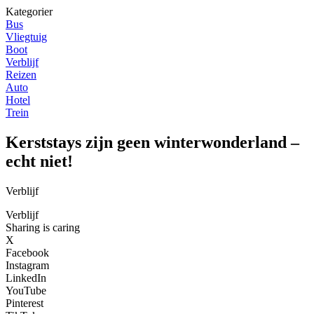
Kategorier
Bus
Vliegtuig
Boot
Verblijf
Reizen
Auto
Hotel
Trein
Kerststays zijn geen winterwonderland –
echt niet!
Verblijf
Verblijf
Sharing is caring
X
Facebook
Instagram
LinkedIn
YouTube
Pinterest