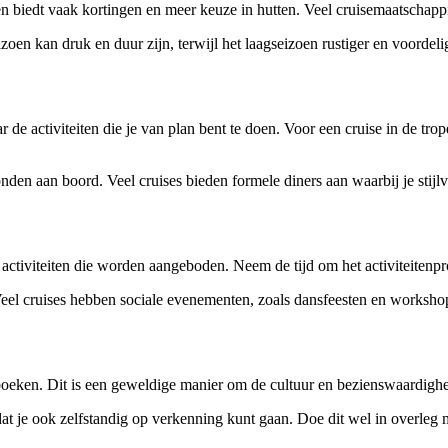
en biedt vaak kortingen en meer keuze in hutten. Veel cruisemaatschap
izoen kan druk en duur zijn, terwijl het laagseizoen rustiger en voord
 de activiteiten die je van plan bent te doen. Voor een cruise in de trop
onden aan boord. Veel cruises bieden formele diners aan waarbij je stijl
activiteiten die worden aangeboden. Neem de tijd om het activiteitenpr
l cruises hebben sociale evenementen, zoals dansfeesten en workshops
 boeken. Dit is een geweldige manier om de cultuur en bezienswaardigh
 je ook zelfstandig op verkenning kunt gaan. Doe dit wel in overleg met