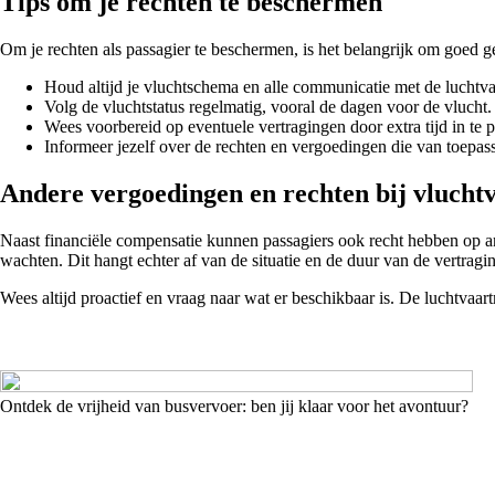
Tips om je rechten te beschermen
Om je rechten als passagier te beschermen, is het belangrijk om goed geï
Houd altijd je vluchtschema en alle communicatie met de luchtva
Volg de vluchtstatus regelmatig, vooral de dagen voor de vlucht.
Wees voorbereid op eventuele vertragingen door extra tijd in te 
Informeer jezelf over de rechten en vergoedingen die van toepassi
Andere vergoedingen en rechten bij vlucht
Naast financiële compensatie kunnen passagiers ook recht hebben op an
wachten. Dit hangt echter af van de situatie en de duur van de vertragi
Wees altijd proactief en vraag naar wat er beschikbaar is. De luchtvaar
Ontdek de vrijheid van busvervoer: ben jij klaar voor het avontuur?