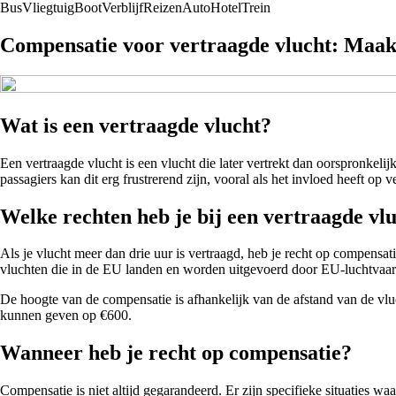
Bus
Vliegtuig
Boot
Verblijf
Reizen
Auto
Hotel
Trein
Compensatie voor vertraagde vlucht: Maak 
Wat is een vertraagde vlucht?
Een vertraagde vlucht is een vlucht die later vertrekt dan oorspronkel
passagiers kan dit erg frustrerend zijn, vooral als het invloed heeft op v
Welke rechten heb je bij een vertraagde vl
Als je vlucht meer dan drie uur is vertraagd, heb je recht op compens
vluchten die in de EU landen en worden uitgevoerd door EU-luchtvaar
De hoogte van de compensatie is afhankelijk van de afstand van de vluc
kunnen geven op €600.
Wanneer heb je recht op compensatie?
Compensatie is niet altijd gegarandeerd. Er zijn specifieke situaties wa