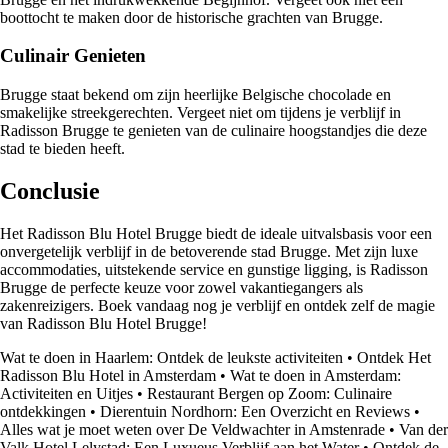
boottocht te maken door de historische grachten van Brugge.
Culinair Genieten
Brugge staat bekend om zijn heerlijke Belgische chocolade en
smakelijke streekgerechten. Vergeet niet om tijdens je verblijf in
Radisson Brugge te genieten van de culinaire hoogstandjes die deze
stad te bieden heeft.
Conclusie
Het Radisson Blu Hotel Brugge biedt de ideale uitvalsbasis voor een
onvergetelijk verblijf in de betoverende stad Brugge. Met zijn luxe
accommodaties, uitstekende service en gunstige ligging, is Radisson
Brugge de perfecte keuze voor zowel vakantiegangers als
zakenreizigers. Boek vandaag nog je verblijf en ontdek zelf de magie
van Radisson Blu Hotel Brugge!
Wat te doen in Haarlem: Ontdek de leukste activiteiten
•
Ontdek Het
Radisson Blu Hotel in Amsterdam
•
Wat te doen in Amsterdam:
Activiteiten en Uitjes
•
Restaurant Bergen op Zoom: Culinaire
ontdekkingen
•
Dierentuin Nordhorn: Een Overzicht en Reviews
•
Alles wat je moet weten over De Veldwachter in Amstenrade
•
Van der
Valk Hotel Lelystad: Een Luxueus Verblijf aan het Water
•
Ontdek de