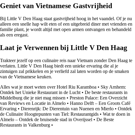
Geniet van Vietnamese Gastvrijheid
Bij Little V Den Haag staat gastvrijheid hoog in het vaandel. Of je nu
alleen een snelle hap wilt eten of een uitgebreid diner met vrienden en
familie plant, je wordt altijd met open armen ontvangen en behandeld
als een eregast.
Laat je Verwennen bij Little V Den Haag
Trakteer jezelf op een culinaire reis naar Vietnam zonder Den Haag te
verlaten. Little V Den Haag biedt een unieke ervaring die al je
zintuigen zal prikkelen en je verliefd zal laten worden op de smaken
van de Vietnamese keuken.
Alles wat je moet weten over Hotel Riu Karamboa
•
Sky Arnhem:
Ontdek het Unieke Restaurant in de Lucht
•
De beste restaurants in
Middelburg die je niet mag missen
•
Preston Palace: Een Overzicht
van Reviews en Locatie in Almelo
•
Hanno Delft – Een Groots Café
Ervaring
•
Dierenrijk: De Dierentuin van Nuenen en Mierlo
•
Ontdek
de Culinaire Hoogtepunten van Tiel: Restaurantgids
•
Wat te doen in
Almelo – Ontdek de bruisende stad in Overijssel
•
De Beste
Restaurants in Valkenburg
•